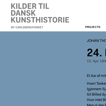
PROJECTS
JOHAN THOMAS
LUNDBYES DAGBØGER
JOHAN TH
24.
15. Apr. 18
Et Aar af mi
Hvert Tankel
Igjennem Sj
Sit Billed d
Hvor intet Bl
Men o! den 