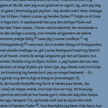
re med Tøiet paa Grønpletten. |Et blot Tilfælde afholdt mig
t gjøre et Skridt, som jeg nu er glad ved er ugjort, og, som jeg dog
 at gjøre.| Mismodig gik jeg bort. Jeg skulde snart reise, ledsage
her til Byen. Frøken Louise og hendes
Syster
fulgte os til Sorø
i toge bort. Vi spadserede hen paa den deilige Plads ved
 de høie Træer staaer, i Haven ved Academiet; her standsede vi
høre den deilige Lovsang, som tonede ud gjennem de aabne
ngemanns yndige
Bolig
saae jeg.|
Louise Lundbye
og
Schnegelsberg
vare med. Da vi vendte tilbage til Postgaarden,
nen skulde modtage os, gik Louise Neergaard med mig først til
el af Haven, imens de øvrige langsomt gik hen ad Gaden, hun
omster, fortalte mig om Byen, Kirken, o, jeg husker det saa nøie.
de bort, et langt Stykke gik Veien lige, jeg viftede med mit hvide
l en Krumning tog hende bort; jeg var meget bedrøvet. – En
 gjorde mig det muligt at foregive [overstreget: S]
, der kunde forskaffe mig Ro til at tænke paa hende, der
: maa] vel neppe anede, hvor kjær hun var mig. Alt hvad jeg
t glemme det Indtryk hun havde gjort, vilde det dog ikke hjelpe.
ke syg i længere Tid, og havde ondt ved at skjule den rette
skrev til hendes
Fader
, hvis Samtykke jeg først vilde have, hun