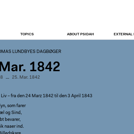
TOPICS
ABOUT PSIDAH
EXTERNAL
OMAS LUNDBYES DAGBØGER
 Mar. 1842
48
...
25. Mar. 1842
t Liv – fra den 24 Marz 1842 til den 3 April 1843
yn, som farer
æl og Sind,
ybt bevarer,
ik naaer ind.
Billedskare