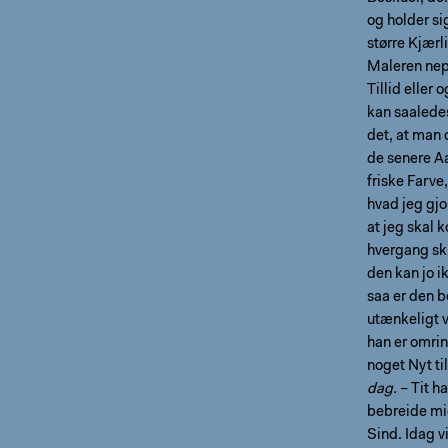
og holder si
større Kjærl
Maleren nep
Tillid eller
kan saalede
det, at man 
de senere Aa
friske Farve
hvad jeg gjo
at jeg skal
hvergang sku
den kan jo i
saa er den b
utænkeligt v
han er omrin
noget Nyt ti
dag.
– Tit h
bebreide mig
Sind. Idag v