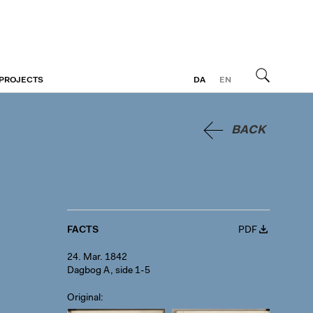
 PROJECTS
DA
EN
Search
BACK
FACTS
PDF
24. Mar. 1842
Dagbog A, side 1-5
Original