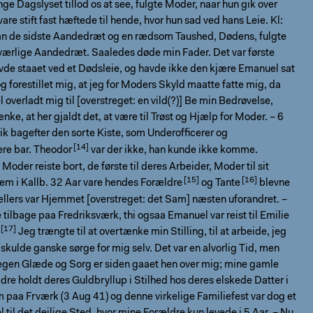
ge Dagslyset tillod os at see, fulgte Moder, naar hun gik over
vare stift fast hæftede til hende, hvor hun sad ved hans Leie. Kl:
n de sidste Aandedræt og en rædsom Taushed, Dødens, fulgte
værlige Aandedræt. Saaledes døde min Fader. Det var første
vde staaet ved et Dødsleie, og havde ikke den kjære Emanuel sat
g forestillet mig, at jeg for Moders Skyld maatte fatte mig, da
l overladt mig til [overstreget: en vild(?)] Be min Bedrøvelse,
nke, at her gjaldt det, at være til Trøst og Hjælp for Moder. –
6
ik bagefter den sorte Kiste, som Underofﬁcerer og
re bar.
Theodor
var der ikke, han kunde ikke komme.
Moder reiste bort, de første til deres Arbeider, Moder til sit
m i Kallb. 32 Aar vare
hendes Forældre
og
Tante
blevne
llers var Hjemmet [overstreget: det Sam] næsten uforandret. –
 tilbage paa Fredriksværk, thi ogsaa Emanuel var reist til
Emilie
Jeg trængte til at overtænke min Stilling, til at arbeide, jeg
 skulde ganske sørge for mig selv. Det var en alvorlig Tid, men
egen Glæde og Sorg er siden gaaet hen over mig; mine gamle
re holdt deres Guldbryllup i Stilhed hos deres elskede Datter i
paa Frværk (3 Aug 41) og denne virkelige Familiefest var dog et