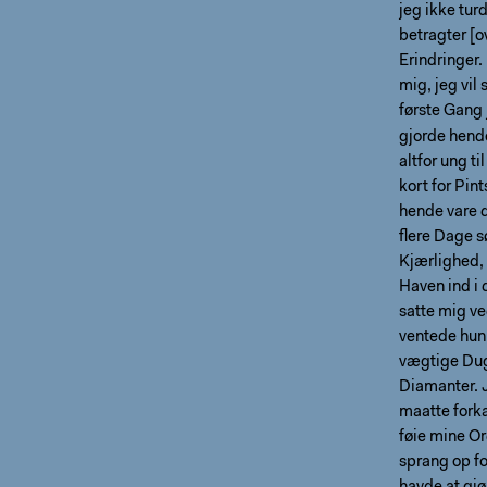
jeg ikke tur
betragter [o
Erindringer.
mig, jeg vil
første Gang
gjorde hende
altfor ung t
kort for Pi
hende vare d
ﬂere Dage sø
Kjærlighed, 
Haven ind i 
satte mig ve
ventede hun
vægtige Dug
Diamanter. J
maatte forka
føie mine Or
sprang op fo