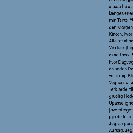
havde at gjø
altsaa fra a
længes efter
min
Tante
den Morgen v
Kirken, hvor
Alle for at 
Vinduer. |I
cand.theol.
hvor Dagvog
en anden De
viste mig Bl
Vognen rulle
Tørklæde, ti
gruelig Hede
Upasselighed
[overstreget
gjorde for a
Jeg var gans
Aarsag. Jeg 