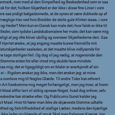
anmark, men med al den Simpelhed og Beskedenhed som er saa
sk for det; hvilken Skjønhed er der ikke i disse ﬁne Linier i vore
ere saa yndigt bølgedannede, at de synes at være dukkede op af
 mægtige Hav ved hvis Bredder de steile gule Klinter staae, i vore
og Heder? Men kun en Dansk kan male det; hvor falsk er ikke tit
Billeder, som tydske Landskabsmalere her male; det kan være mig
igt at jeg ofte bliver ubillig og overseer Skjønhederne deri. Saa
af Hjertet ønske, at jeg engang maatte kunne fremstille mit
turskjønheder saaledes, at det maatte blive indlysende for
ine tage storligen feil. Og dog vil jeg nødig, at nogensinde den
 Stemme enten for eller imod mig skulde have mindste
paa mig; det er ligegyldigt om en Maler er anerkjendt af sin
 ei – Rigdom ønsker jeg ikke, men det ønsker jeg: at mine
 overleve mig til Nogles Glæde. Til andre Tider kan ethvert
n Art forekomme mig meget forfængeligt, men jeg troer, at hvem
it Maal altfor lavt vil aldrig opnaae Noget, hvad dog enhver, selv
eskedne bør stræbe efter. Og Publicums Gunst kalder jeg
lavt Maal. Hvor tit hører man ikke de skjæveste Domme udtalte
hed og Selvtilfredshed af utallige Læber, medens den kjærlige
 ikke lader sig blænde af smuk Skal men forlanger Kjærne, tier