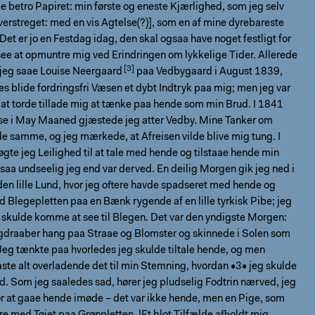
de betro Papiret: min første og eneste Kjærlighed, som jeg selv
verstreget: med en vis Agtelse(?)], som en af mine dyrebareste
 Det er jo en Festdag idag, den skal ogsaa have noget festligt for
 see at opmuntre mig ved Erindringen om lykkelige Tider. Allerede
 jeg saae
Louise Neergaard
paa Vedbygaard i August 1839,
s blide fordringsfri Væsen et dybt Indtryk paa mig; men jeg var
il at torde tillade mig at tænke paa hende som min Brud. I 1841
ntse i May Maaned gjæstede jeg atter Vedby. Mine Tanker om
e samme, og jeg mærkede, at Afreisen vilde blive mig tung. I
gte jeg Leilighed til at tale med hende og tilstaae hende min
saa undseelig jeg end var derved. En deilig Morgen gik jeg ned i
den lille Lund, hvor jeg oftere havde spadseret med hende og
d Blegepletten paa en Bænk rygende af en lille tyrkisk Pibe; jeg
 skulde komme at see til Blegen. Det var den yndigste Morgen:
draaber hang paa Straae og Blomster og skinnede i Solen som
eg tænkte paa hvorledes jeg skulde tiltale hende, og men
ste alt overladende det til min Stemning, hvordan •3• jeg skulde
d. Som jeg saaledes sad, hører jeg pludselig Fodtrin nærved, jeg
r at gaae hende imøde – det var ikke hende, men en Pige, som