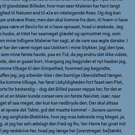
g til glandsløse Billeder, hvor man seer Maleren har havt langt
ighed til Naturen end til •2• en intetsigende Roes. Og dog kan
pe undvære Roes; men den skal komme fra dem, til hvem vi have
 ogsaa være et Beviis for at vi have opnaaet, hvad vi ønskede. Jeg
s huske, at Intet har saameget glædet og opmuntret mig, som
om mine tidligere Malerier har sagt, at de vare saa ægte danske. I
r har der været noget saa Usikkert i mine Stykker, |og| den lyse,
, som mine første havde, paa en Tid, da jeg endnu slet ikke vidste,
rde, den er gaaet bort. Hvergang jeg begynder et nyt haaber jeg,
 komme tilbage til den Simpelhed, hvormed jeg begyndte,
ffes jeg; jeg arbeider ikke i den barnlige Ubevidsthed længer,
kke komme tilbage, har først Uskyldigheden fort faaet een Plet,
orte for bestandig – dog det Billed passer neppe her, for det er
el at en Maler kunde conservere sin første Naivitet, især, naar
get af saa meget, der kun kan nedbryde den. Der skal altsaa
l at opveie det Tabte, gid det maatte komme! –
Senere samme
ar jeg sorgfulde Øieblikke, hvor jeg maa bebreide mig Meget, ja,
, at jeg har selv ødelagt den Fred og Ro, Vor-Herre har givet mit
il jeg nedskrive her, hvad jeg længe har [overstreget: be]tænkt,