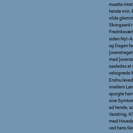
maatte Intet
hende min. B
vilde glemme
Skovgaard re
Fredriksvær
siden Nyt-Aa
og Dagen fø
[overstreget
med [overstr
saaledes at 
velsignede
Endnu leved
imellem Lør
spurgte ham
sine Symtom
ad hende, s
Vandring. K
med Hovedet
ved hans Sen