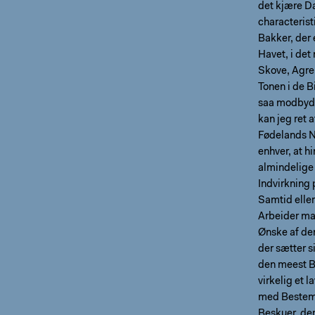
det kjære D
characteristi
Bakker, der 
Havet, i det
Skove, Agre 
Tonen i de 
saa modbydel
kan jeg ret 
Fødelands Na
enhver, at h
almindelige
Indvirkning 
Samtid eller
Arbeider maa
Ønske af de
der sætter s
den meest B
virkelig et 
med Bestemt
Beskuer, der