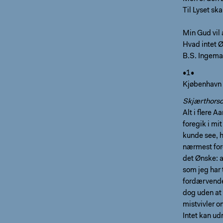
Til Lyset ska
Min Gud vil
Hvad intet Ø
B.S. Ingem
•1•
Kjøbenhavn
Skjærthors
Alt i flere 
foregik i mi
kunde see, h
nærmest for
det Ønske: a
som jeg har 
fordærvende
dog uden at 
mistvivler o
Intet kan ud