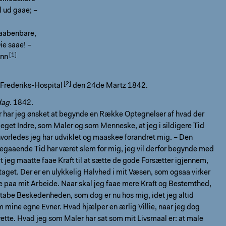
l ud gaae; –
 aabenbare,
ie saae! –
ann
Frederiks-Hospital
den 24de Martz 1842.
dag.
1842.
Aar har jeg ønsket at begynde en Række Optegnelser af hvad der
t eget Indre, som Maler og som Menneske, at jeg i sildigere Tid
vorledes jeg har udviklet og maaskee forandret mig. – Den
egaaende Tid har været slem for mig, jeg vil derfor begynde med
t jeg maatte faae Kraft til at sætte de gode Forsætter igjennem,
taget. Der er en ulykkelig Halvhed i mit Væsen, som ogsaa virker
 paa mit Arbeide. Naar skal jeg faae mere Kraft og Bestemthed,
tabe Beskedenheden, som dog er nu hos mig, idet jeg altid
m mine egne Evner. Hvad hjælper en ærlig Villie, naar jeg dog
rette. Hvad jeg som Maler har sat som mit Livsmaal er: at male