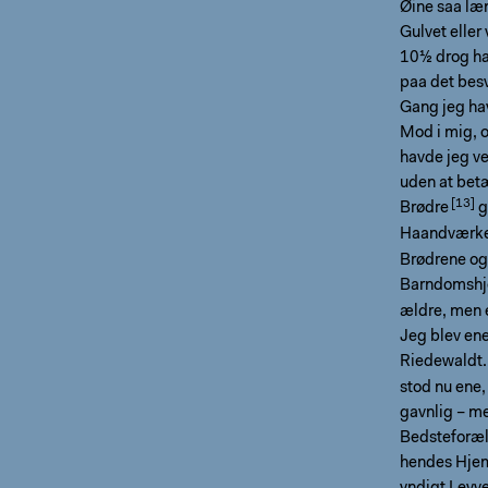
Øine saa læn
Gulvet eller 
10½ drog ha
paa det bes
Gang jeg ha
Mod i mig, o
havde jeg ve
uden at betæ
Brødre
g
Haandværke
Brødrene og 
Barndomshje
ældre, men e
Jeg blev ene
Riedewaldt.
stod nu ene,
gavnlig – m
Bedsteforæld
hendes Hjem 