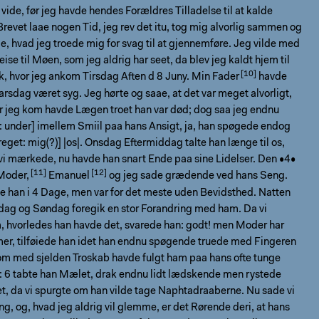
 vide, før jeg havde hendes Forældres Tilladelse til at kalde
revet laae nogen Tid, jeg rev det itu, tog mig alvorlig sammen og
, hvad jeg troede mig for svag til at gjennemføre. Jeg vilde med
ise til Møen, som jeg aldrig har seet, da blev jeg kaldt hjem til
k, hvor jeg ankom Tirsdag Aften d 8 Juny. Min
Fader
havde
rsdag været syg. Jeg hørte og saae, at det var meget alvorligt,
r jeg kom havde Lægen troet han var død; dog saa jeg endnu
: under] imellem Smiil paa hans Ansigt, ja, han spøgede endog
eget: mig(?)] |os|. Onsdag Eftermiddag talte han længe til os,
vi mærkede, nu havde han snart Ende paa sine Lidelser. Den •4•
Moder,
Emanuel
og jeg sade grædende ved hans Seng.
e han i 4 Dage, men var for det meste uden Bevidsthed. Natten
dag og Søndag foregik en stor Forandring med ham. Da vi
, hvorledes han havde det, svarede han: godt! men Moder har
er, tilføiede han idet han endnu spøgende truede med Fingeren
om med sjelden Troskab havde fulgt ham paa hans ofte tunge
l: 6 tabte han Mælet, drak endnu lidt lædskende men rystede
, da vi spurgte om han vilde tage Naphtadraaberne. Nu sade vi
g, og, hvad jeg aldrig vil glemme, er det Rørende deri, at hans