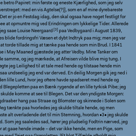
de betro Papiret: min første og eneste Kjærlighed, som jeg selv
verstreget: med en vis Agtelse(?)], som en af mine dyrebareste
 Det er jo en Festdag idag, den skal ogsaa have noget festligt for
 see at opmuntre mig ved Erindringen om lykkelige Tider. Allerede
 jeg saae
Louise Neergaard
paa Vedbygaard i August 1839,
s blide fordringsfri Væsen et dybt Indtryk paa mig; men jeg var
il at torde tillade mig at tænke paa hende som min Brud. I 1841
ntse i May Maaned gjæstede jeg atter Vedby. Mine Tanker om
e samme, og jeg mærkede, at Afreisen vilde blive mig tung. I
gte jeg Leilighed til at tale med hende og tilstaae hende min
saa undseelig jeg end var derved. En deilig Morgen gik jeg ned i
den lille Lund, hvor jeg oftere havde spadseret med hende og
d Blegepletten paa en Bænk rygende af en lille tyrkisk Pibe; jeg
 skulde komme at see til Blegen. Det var den yndigste Morgen:
draaber hang paa Straae og Blomster og skinnede i Solen som
eg tænkte paa hvorledes jeg skulde tiltale hende, og men
ste alt overladende det til min Stemning, hvordan •3• jeg skulde
d. Som jeg saaledes sad, hører jeg pludselig Fodtrin nærved, jeg
r at gaae hende imøde – det var ikke hende, men en Pige, som