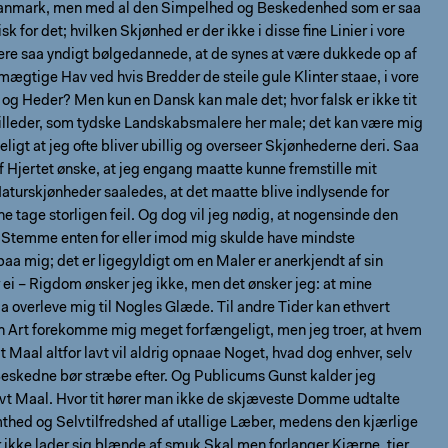
anmark, men med al den Simpelhed og Beskedenhed som er saa
sk for det; hvilken Skjønhed er der ikke i disse ﬁne Linier i vore
ere saa yndigt bølgedannede, at de synes at være dukkede op af
 mægtige Hav ved hvis Bredder de steile gule Klinter staae, i vore
og Heder? Men kun en Dansk kan male det; hvor falsk er ikke tit
Billeder, som tydske Landskabsmalere her male; det kan være mig
igt at jeg ofte bliver ubillig og overseer Skjønhederne deri. Saa
af Hjertet ønske, at jeg engang maatte kunne fremstille mit
turskjønheder saaledes, at det maatte blive indlysende for
ine tage storligen feil. Og dog vil jeg nødig, at nogensinde den
 Stemme enten for eller imod mig skulde have mindste
paa mig; det er ligegyldigt om en Maler er anerkjendt af sin
 ei – Rigdom ønsker jeg ikke, men det ønsker jeg: at mine
 overleve mig til Nogles Glæde. Til andre Tider kan ethvert
n Art forekomme mig meget forfængeligt, men jeg troer, at hvem
it Maal altfor lavt vil aldrig opnaae Noget, hvad dog enhver, selv
eskedne bør stræbe efter. Og Publicums Gunst kalder jeg
lavt Maal. Hvor tit hører man ikke de skjæveste Domme udtalte
hed og Selvtilfredshed af utallige Læber, medens den kjærlige
 ikke lader sig blænde af smuk Skal men forlanger Kjærne, tier