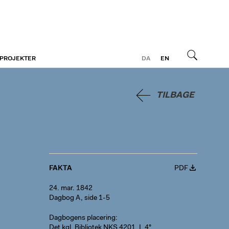
 PROJEKTER
DA
EN
Søg
TILBAGE
FAKTA
PDF
24. mar. 1842
Dagbog A, side 1-5
Dagbogens placering
Det kgl. Bibliotek NKS 4201, I, 4°