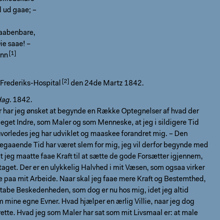
l ud gaae; –
 aabenbare,
ie saae! –
ann
Frederiks-Hospital
den 24de Martz 1842.
dag.
1842.
Aar har jeg ønsket at begynde en Række Optegnelser af hvad der
t eget Indre, som Maler og som Menneske, at jeg i sildigere Tid
vorledes jeg har udviklet og maaskee forandret mig. – Den
egaaende Tid har været slem for mig, jeg vil derfor begynde med
t jeg maatte faae Kraft til at sætte de gode Forsætter igjennem,
taget. Der er en ulykkelig Halvhed i mit Væsen, som ogsaa virker
 paa mit Arbeide. Naar skal jeg faae mere Kraft og Bestemthed,
tabe Beskedenheden, som dog er nu hos mig, idet jeg altid
m mine egne Evner. Hvad hjælper en ærlig Villie, naar jeg dog
rette. Hvad jeg som Maler har sat som mit Livsmaal er: at male