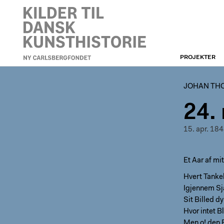
PROJEKTER
JOHAN THOMAS
LUNDBYES DAGBØGER
JOHAN TH
24.
15. apr. 18
Et Aar af mi
Hvert Tankel
Igjennem Sj
Sit Billed d
Hvor intet Bl
Men o! den 