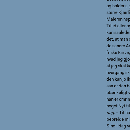
og holder si
større Kjærl
Maleren nep
Tillid eller
kan saalede
det, at man 
de senere Aa
friske Farve
hvad jeg gjo
at jeg skal
hvergang sku
den kan jo i
saa er den b
utænkeligt v
han er omrin
noget Nyt ti
dag.
– Tit h
bebreide mig
Sind. Idag v