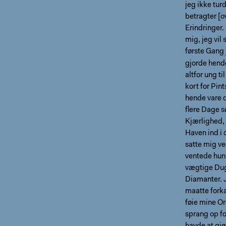
jeg ikke tur
betragter [o
Erindringer.
mig, jeg vil
første Gang
gjorde hende
altfor ung t
kort for Pi
hende vare d
ﬂere Dage sø
Kjærlighed, 
Haven ind i 
satte mig ve
ventede hun
vægtige Dug
Diamanter. J
maatte forka
føie mine Or
sprang op fo