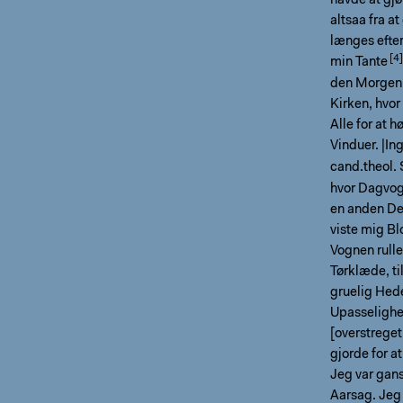
havde at gjø
altsaa fra a
længes efter
min
Tante
den Morgen v
Kirken, hvor
Alle for at 
Vinduer. |I
cand.theol.
hvor Dagvog
en anden De
viste mig Bl
Vognen rulle
Tørklæde, ti
gruelig Hede
Upasselighed
[overstreget
gjorde for a
Jeg var gans
Aarsag. Jeg 