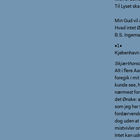
Til Lyset ska
Min Gud vil
Hvad intet Ø
B.S. Ingem
•1•
Kjøbenhavn
Skjærthors
Alt i flere 
foregik i mi
kunde see, h
nærmest for
det Ønske: a
som jeg har 
fordærvende
dog uden at 
mistvivler o
Intet kan ud