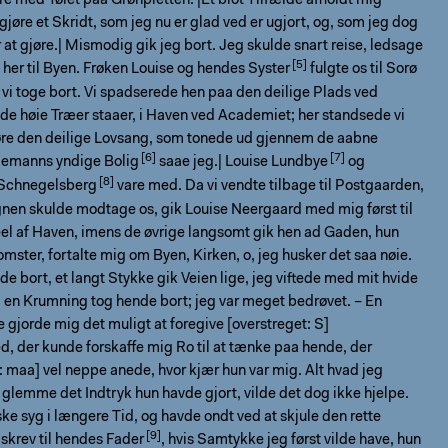
re med Tøiet paa Grønpletten. |Et blot Tilfælde afholdt mig
t gjøre et Skridt, som jeg nu er glad ved er ugjort, og, som jeg dog
 at gjøre.| Mismodig gik jeg bort. Jeg skulde snart reise, ledsage
her til Byen. Frøken Louise og hendes
Syster
fulgte os til Sorø
i toge bort. Vi spadserede hen paa den deilige Plads ved
 de høie Træer staaer, i Haven ved Academiet; her standsede vi
høre den deilige Lovsang, som tonede ud gjennem de aabne
ngemanns yndige
Bolig
saae jeg.|
Louise Lundbye
og
Schnegelsberg
vare med. Da vi vendte tilbage til Postgaarden,
nen skulde modtage os, gik Louise Neergaard med mig først til
el af Haven, imens de øvrige langsomt gik hen ad Gaden, hun
omster, fortalte mig om Byen, Kirken, o, jeg husker det saa nøie.
de bort, et langt Stykke gik Veien lige, jeg viftede med mit hvide
l en Krumning tog hende bort; jeg var meget bedrøvet. – En
 gjorde mig det muligt at foregive [overstreget: S]
, der kunde forskaffe mig Ro til at tænke paa hende, der
: maa] vel neppe anede, hvor kjær hun var mig. Alt hvad jeg
t glemme det Indtryk hun havde gjort, vilde det dog ikke hjelpe.
ke syg i længere Tid, og havde ondt ved at skjule den rette
skrev til hendes
Fader
, hvis Samtykke jeg først vilde have, hun