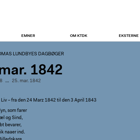
EMNER
OM KTDK
EKSTERNE
OMAS LUNDBYES DAGBØGER
 mar. 1842
48
...
25. mar. 1842
t Liv – fra den 24 Marz 1842 til den 3 April 1843
yn, som farer
æl og Sind,
ybt bevarer,
ik naaer ind.
Billedskare