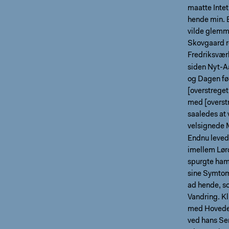
maatte Intet
hende min. B
vilde glemme
Skovgaard re
Fredriksvær
siden Nyt-Aa
og Dagen fø
[overstreget
med [overstr
saaledes at 
velsignede
Endnu leved
imellem Lør
spurgte ham
sine Symtom
ad hende, s
Vandring. K
med Hovedet
ved hans Sen