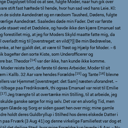
ge Dagslyset tillod os at see, fulgte Moder, naar hun gik over
vare stift fast hæftede til hende, hvor hun sad ved hans Leie. Kl:
n de sidste Aandedræt og en rædsom Taushed, Dødens, fulgte
værlige Aandedræt. Saaledes døde min Fader. Det var første
vde staaet ved et Dødsleie, og havde ikke den kjære Emanuel sat
g forestillet mig, at jeg for Moders Skyld maatte fatte mig, da
l overladt mig til [overstreget: en vild(?)] Be min Bedrøvelse,
nke, at her gjaldt det, at være til Trøst og Hjælp for Moder. –
6
ik bagefter den sorte Kiste, som Underofﬁcerer og
re bar.
Theodor
var der ikke, han kunde ikke komme.
Moder reiste bort, de første til deres Arbeider, Moder til sit
m i Kallb. 32 Aar vare
hendes Forældre
og
Tante
blevne
llers var Hjemmet [overstreget: det Sam] næsten uforandret. –
 tilbage paa Fredriksværk, thi ogsaa Emanuel var reist til
Emilie
Jeg trængte til at overtænke min Stilling, til at arbeide, jeg
 skulde ganske sørge for mig selv. Det var en alvorlig Tid, men
egen Glæde og Sorg er siden gaaet hen over mig; mine gamle
re holdt deres Guldbryllup i Stilhed hos deres elskede Datter i
paa Frværk (3 Aug 41) og denne virkelige Familiefest var dog et