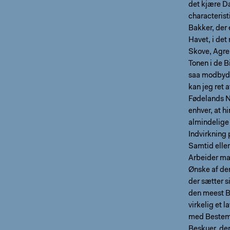
det kjære D
characteristi
Bakker, der 
Havet, i det
Skove, Agre 
Tonen i de 
saa modbydel
kan jeg ret 
Fødelands Na
enhver, at h
almindelige
Indvirkning 
Samtid eller
Arbeider maa
Ønske af de
der sætter s
den meest B
virkelig et 
med Bestemt
Beskuer, der